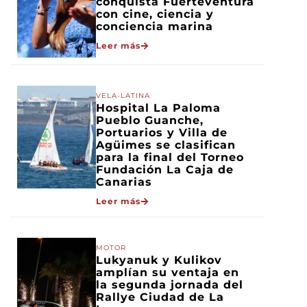
conquista Fuerteventura
con cine, ciencia y
conciencia marina
Leer más
VELA-LATINA
Hospital La Paloma
Pueblo Guanche,
Portuarios y Villa de
Agüimes se clasifican
para la final del Torneo
Fundación La Caja de
Canarias
Leer más
MOTOR
Lukyanuk y Kulikov
amplían su ventaja en
la segunda jornada del
Rallye Ciudad de La