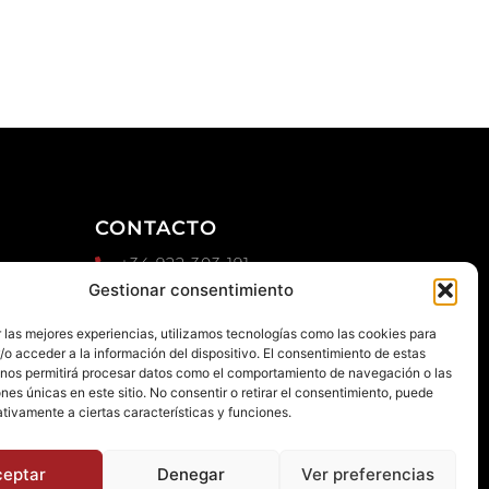
CONTACTO
+34 922 303 191
d
Gestionar consentimiento
+34 651 786 532
info@macaronesiasport.com
 las mejores experiencias, utilizamos tecnologías como las cookies para
Trabaja con nosotros
o acceder a la información del dispositivo. El consentimiento de estas
 nos permitirá procesar datos como el comportamiento de navegación o las
Publicidad
ones únicas en este sitio. No consentir o retirar el consentimiento, puede
tivamente a ciertas características y funciones.
ceptar
Denegar
Ver preferencias