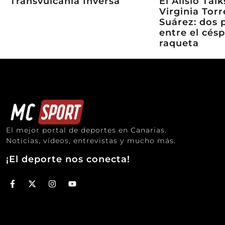
Transvulcania Inversa
El Alisio Tal
Virginia Torr
Suárez: dos 
entre el césp
raqueta
El mejor portal de deportes en Canarias.
Noticias, vídeos, entrevistas y mucho más.
¡El deporte nos conecta!