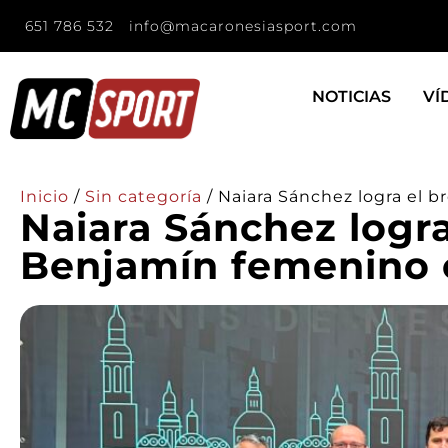
651 786 532
info@macaronesiasport.com
NOTICIAS
VÍ
Inicio
/
Sin categoría
/
Naiara Sánchez logra el 
Naiara Sánchez logra
Benjamín femenino 