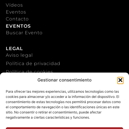
Vídeos
Eventos
Contacto
EVENTOS
Buscar Evento
LEGAL
Aviso legal
Política de privacidad
Política de cookies
Gestionar consentimiento
CONTACTO
Para ofrecer las mejores experiencias, utilizamos tecnologías como las
cookies para almacenar y/o acceder a la información del dispositivo. El
+34 922 303 191
consentimiento de estas tecnologías nos permitirá procesar datos como
el comportamiento de navegación o las identificaciones únicas en este
+34 651 786 532
sitio. No consentir o retirar el consentimiento, puede afectar
negativamente a ciertas características y funciones.
info@macaronesiasport.com
Trabaja con nosotros