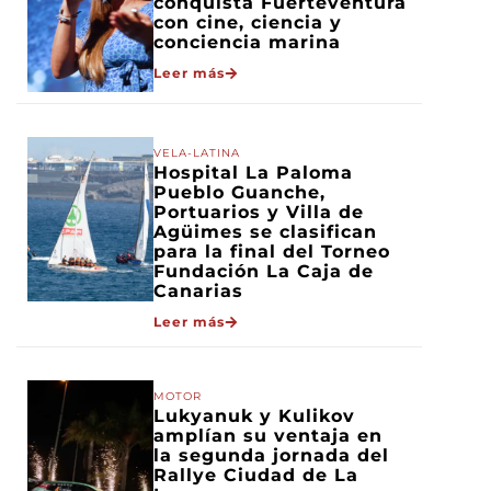
conquista Fuerteventura
con cine, ciencia y
conciencia marina
Leer más
VELA-LATINA
Hospital La Paloma
Pueblo Guanche,
Portuarios y Villa de
Agüimes se clasifican
para la final del Torneo
Fundación La Caja de
Canarias
Leer más
MOTOR
Lukyanuk y Kulikov
amplían su ventaja en
la segunda jornada del
Rallye Ciudad de La