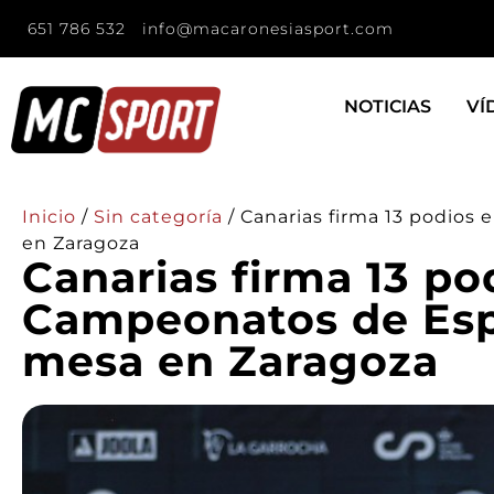
651 786 532
info@macaronesiasport.com
NOTICIAS
VÍ
Inicio
/
Sin categoría
/
Canarias firma 13 podios
en Zaragoza
Canarias firma 13 po
Campeonatos de Esp
mesa en Zaragoza