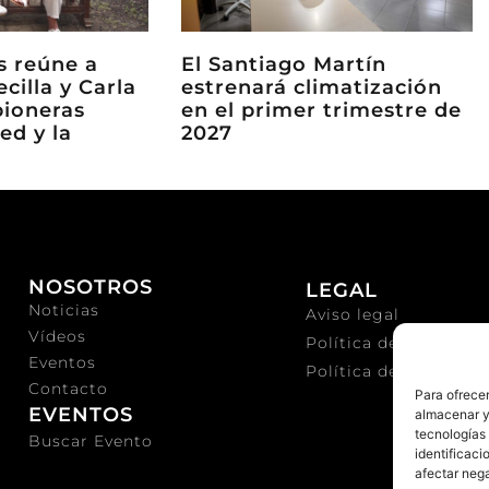
ks reúne a
El Santiago Martín
ecilla y Carla
estrenará climatización
pioneras
en el primer trimestre de
ed y la
2027
NOSOTROS
LEGAL
Noticias
Aviso legal
Vídeos
Política de privacida
Eventos
Política de cookies
Contacto
Para ofrecer
EVENTOS
almacenar y/
tecnologías
Buscar Evento
identificaci
afectar nega