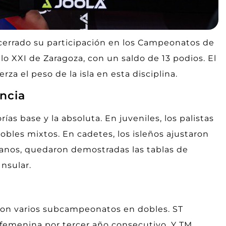
cerrado su participación en los Campeonatos de
lo XXI de Zaragoza, con un saldo de 13 podios. El
za el peso de la isla en esta disciplina.
encia
ías base y la absoluta. En juveniles, los palistas
dobles mixtos. En cadetes, los isleños ajustaron
ranos, quedaron demostradas las tablas de
nsular.
, con varios subcampeonatos en dobles. ST
 femenina por tercer año consecutivo. Y TM