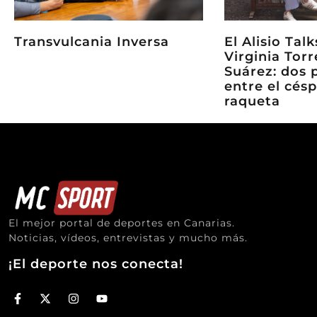
Transvulcania Inversa
El Alisio Tal
Virginia Torr
Suárez: dos 
entre el césp
raqueta
El mejor portal de deportes en Canarias.
Noticias, vídeos, entrevistas y mucho más.
¡El deporte nos conecta!