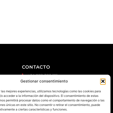
CONTACTO
+34 922 303 191
d
Gestionar consentimiento
+34 651 786 532
info@macaronesiasport.com
 las mejores experiencias, utilizamos tecnologías como las cookies para
Trabaja con nosotros
o acceder a la información del dispositivo. El consentimiento de estas
 nos permitirá procesar datos como el comportamiento de navegación o las
Publicidad
ones únicas en este sitio. No consentir o retirar el consentimiento, puede
tivamente a ciertas características y funciones.