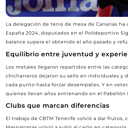
La delegación de tenis de mesa de Canarias ha 
España 2024, disputados en el Polideportivo Sig
balance supera el obtenido el año pasado y refuer
Equilibrio entre juventud y experi
Los metales llegaron repartidos entre las categor
chicharreros dejaron su sello en individuales y 
cada punto hasta forzar desempates. Y en vete
quienes llevan años entrenando en el Pabellón I
Clubs que marcan diferencias
El trabajo de CBTM Tenerife volvió a dar frutos
Maspalomas volvió a subir al cajón en categoría