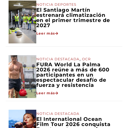
NOTICIA DEPORTES
El Santiago Martín
estrenará climatización
en el primer trimestre de
2027
Leer más
,
NOTICIA DESTACADA
OCR
FURA World La Palma
2026 reúne a más de 600
participantes en un
espectacular desafío de
fuerza y resistencia
Leer más
NOTICIA DESTACADA
El International Ocean
Film Tour 2026 conquista