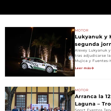
MOTOR
Lukyanuk y K
segunda jorn
Alexey Lukyanuk y
tras adjudicarse l
Mujica y Fuentes-
Leer más
MOTOR
Arranca la 1
Laguna – Tr
Sport Eventos Tene