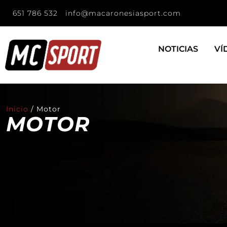
651 786 532
info@macaronesiasport.com
NOTICIAS
VÍ
Inicio
/
Motor
MOTOR