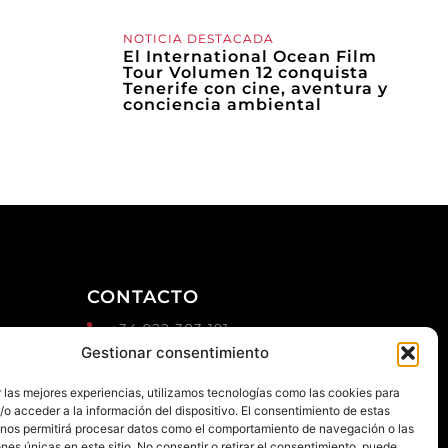
NOTICIA DESTACADA
El International Ocean Film
Tour Volumen 12 conquista
Tenerife con cine, aventura y
conciencia ambiental
CONTACTO
+34 922 303 191
d
Gestionar consentimiento
+34 651 786 532
info@macaronesiasport.com
 las mejores experiencias, utilizamos tecnologías como las cookies para
Trabaja con nosotros
o acceder a la información del dispositivo. El consentimiento de estas
 nos permitirá procesar datos como el comportamiento de navegación o las
Publicidad
ones únicas en este sitio. No consentir o retirar el consentimiento, puede