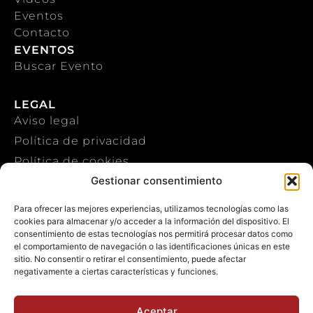
Eventos
Contacto
EVENTOS
Buscar Evento
LEGAL
Aviso legal
Política de privacidad
Política de cookies
Gestionar consentimiento
CONTACTO
Para ofrecer las mejores experiencias, utilizamos tecnologías como las
cookies para almacenar y/o acceder a la información del dispositivo. El
+34 922 303 191
consentimiento de estas tecnologías nos permitirá procesar datos como
el comportamiento de navegación o las identificaciones únicas en este
+34 651 786 532
sitio. No consentir o retirar el consentimiento, puede afectar
negativamente a ciertas características y funciones.
info@macaronesiasport.com
Trabaja con nosotros
Aceptar