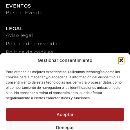
EVENTOS
Buscar Evento
LEGAL
Aviso legal
Política de privacidad
Política de cookies
Gestionar consentimiento
CONTACTO
Para ofrecer las mejores experiencias, utilizamos tecnologías como las
cookies para almacenar y/o acceder a la información del dispositivo. El
+34 922 303 191
consentimiento de estas tecnologías nos permitirá procesar datos como
el comportamiento de navegación o las identificaciones únicas en este
+34 651 786 532
sitio. No consentir o retirar el consentimiento, puede afectar
negativamente a ciertas características y funciones.
info@macaronesiasport.com
Trabaja con nosotros
Aceptar
Publicidad
Denegar