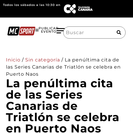
Todos los sábados a las 10:30 en
Search
PUBLICAR
EVENTO
for:
Inicio
/
Sin categoría
/
La penúltima cita de
las Series Canarias de Triatlón se celebra en
Puerto Naos
La penúltima cita
de las Series
Canarias de
Triatlón se celebra
en Puerto Naos