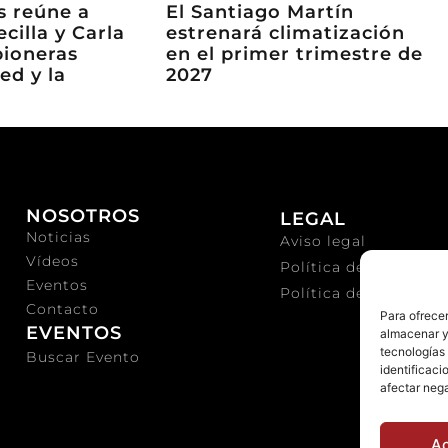
ks reúne a
El Santiago Martín
ecilla y Carla
estrenará climatización
pioneras
en el primer trimestre de
ed y la
2027
NOSOTROS
LEGAL
Noticias
Aviso legal
Vídeos
Política de privacida
Eventos
Política de cookies
Contacto
Para ofrecer
EVENTOS
almacenar y/
tecnologías
Buscar Evento
identificaci
afectar nega
A