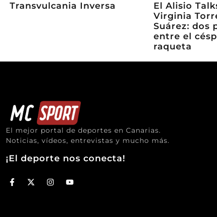
Transvulcania Inversa
El Alisio Tal
Virginia Torr
Suárez: dos 
entre el césp
raqueta
El mejor portal de deportes en Canarias.
Noticias, vídeos, entrevistas y mucho más.
¡El deporte nos conecta!