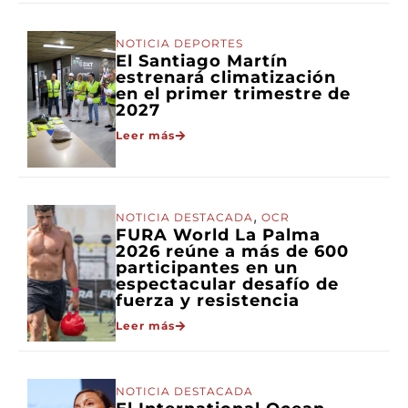
NOTICIA DEPORTES
El Santiago Martín
estrenará climatización
en el primer trimestre de
2027
Leer más
,
NOTICIA DESTACADA
OCR
FURA World La Palma
2026 reúne a más de 600
participantes en un
espectacular desafío de
fuerza y resistencia
Leer más
NOTICIA DESTACADA