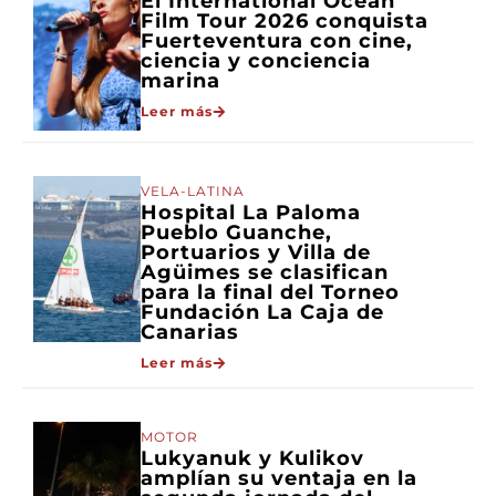
El International Ocean
Film Tour 2026 conquista
Fuerteventura con cine,
ciencia y conciencia
marina
Leer más
VELA-LATINA
Hospital La Paloma
Pueblo Guanche,
Portuarios y Villa de
Agüimes se clasifican
para la final del Torneo
Fundación La Caja de
Canarias
Leer más
MOTOR
Lukyanuk y Kulikov
amplían su ventaja en la