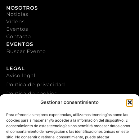
NOSOTROS
Noticias
Vídeos
Eventos
Contacto
EVENTOS
Buscar Evento
LEGAL
Aviso legal
Política de privacidad
Política de cookies
Gestionar consentimiento
CONTACTO
Para ofrecer las mejores experiencias, utilizamos tecnologías como las
cookies para almacenar y/o acceder a la información del dispositivo. El
+34 922 303 191
consentimiento de estas tecnologías nos permitirá procesar datos como
el comportamiento de navegación o las identificaciones únicas en este
+34 651 786 532
sitio. No consentir o retirar el consentimiento, puede afectar