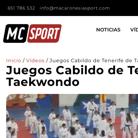
651 786 532
info@macaronesiasport.com
NOTICIAS
VÍ
Inicio
/
Vídeos
/
Juegos Cabildo de Tenerife de
Juegos Cabildo de T
Taekwondo