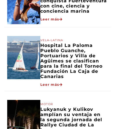
conquista Fuerteventura
con cine, ciencia y
conciencia marina
Leer más
VELA-LATINA
Hospital La Paloma
Pueblo Guanche,
Portuarios y Villa de
Agüimes se clasifican
para la final del Torneo
Fundación La Caja de
Canarias
Leer más
MOTOR
Lukyanuk y Kulikov
amplían su ventaja en
la segunda jornada del
Rallye Ciudad de La