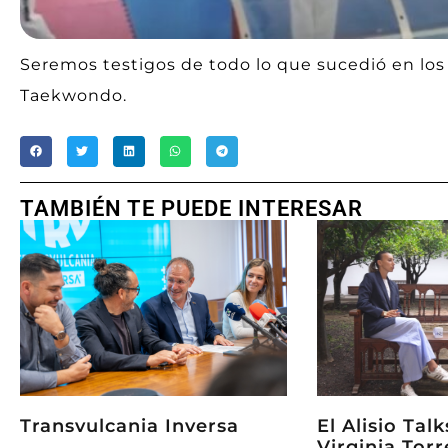
Seremos testigos de todo lo que sucedió en los
Taekwondo.
TAMBIÉN TE PUEDE INTERESAR
Transvulcania Inversa
El Alisio Tal
Virginia Torr