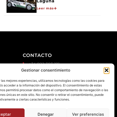
Laguna
Leer más
CONTACTO
+34 922 303 191
d
Gestionar consentimiento
+34 651 786 532
info@macaronesiasport.com
 las mejores experiencias, utilizamos tecnologías como las cookies para
Trabaja con nosotros
o acceder a la información del dispositivo. El consentimiento de estas
 nos permitirá procesar datos como el comportamiento de navegación o las
Publicidad
ones únicas en este sitio. No consentir o retirar el consentimiento, puede
tivamente a ciertas características y funciones.
ceptar
Denegar
Ver preferencias