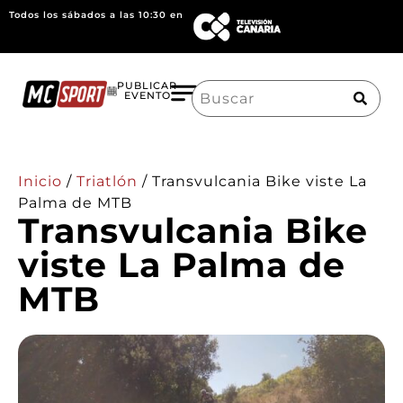
Todos los sábados a las 10:30 en
Search
PUBLICAR
EVENTO
for:
Inicio
/
Triatlón
/
Transvulcania Bike viste La
Palma de MTB
Transvulcania Bike
viste La Palma de
MTB