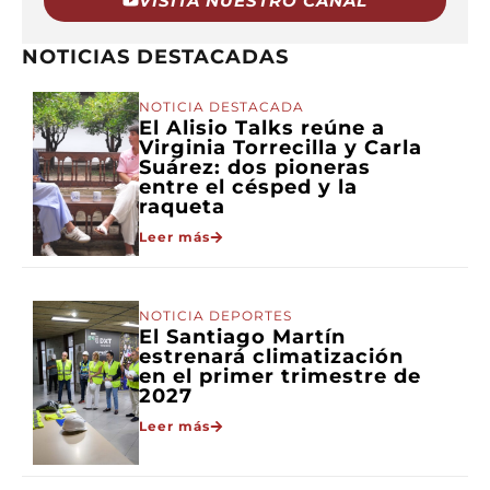
VISITA NUESTRO CANAL
NOTICIAS DESTACADAS
NOTICIA DESTACADA
El Alisio Talks reúne a
Virginia Torrecilla y Carla
Suárez: dos pioneras
entre el césped y la
raqueta
Leer más
NOTICIA DEPORTES
El Santiago Martín
estrenará climatización
en el primer trimestre de
2027
Leer más