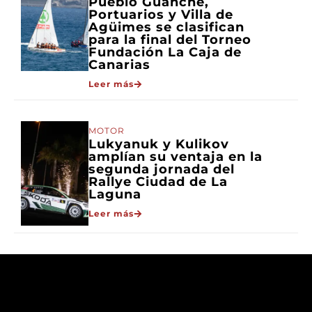
Pueblo Guanche,
Portuarios y Villa de
Agüimes se clasifican
para la final del Torneo
Fundación La Caja de
Canarias
Leer más
MOTOR
Lukyanuk y Kulikov
amplían su ventaja en la
segunda jornada del
Rallye Ciudad de La
Laguna
Leer más