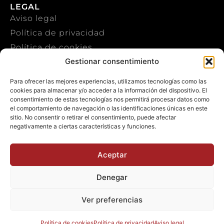
LEGAL
Aviso legal
Política de privacidad
Política de cookies
Gestionar consentimiento
CONTACTO
Para ofrecer las mejores experiencias, utilizamos tecnologías como las
cookies para almacenar y/o acceder a la información del dispositivo. El
+34 922 303 191
consentimiento de estas tecnologías nos permitirá procesar datos como
el comportamiento de navegación o las identificaciones únicas en este
+34 651 786 532
sitio. No consentir o retirar el consentimiento, puede afectar
negativamente a ciertas características y funciones.
info@macaronesiasport.com
Trabaja con nosotros
Aceptar
Publicidad
Denegar
Ver preferencias
© 2026 Macaronesia Sport. Todos los derechos
reservados.
Política de cookies
Política de privacidad
Aviso legal