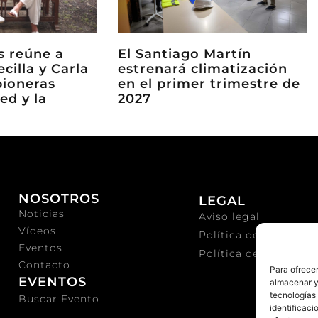
ks reúne a
El Santiago Martín
ecilla y Carla
estrenará climatización
pioneras
en el primer trimestre de
ed y la
2027
NOSOTROS
LEGAL
Noticias
Aviso legal
Vídeos
Política de privacida
Eventos
Política de cookies
Contacto
Para ofrecer
EVENTOS
almacenar y/
tecnologías
Buscar Evento
identificaci