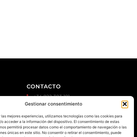
CONTACTO
+34 922 303 191
d
Gestionar consentimiento
+34 651 786 532
info@macaronesiasport.com
 las mejores experiencias, utilizamos tecnologías como las cookies para
Trabaja con nosotros
o acceder a la información del dispositivo. El consentimiento de estas
 nos permitirá procesar datos como el comportamiento de navegación o las
Publicidad
ones únicas en este sitio. No consentir o retirar el consentimiento, puede