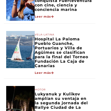
conquista Fuerteventura
con cine, ciencia y
conciencia marina
Leer más
VELA-LATINA
Hospital La Paloma
Pueblo Guanche,
Portuarios y Villa de
Agüimes se clasifican
para la final del Torneo
Fundación La Caja de
Canarias
Leer más
MOTOR
Lukyanuk y Kulikov
amplían su ventaja en
la segunda jornada del
Rallye Ciudad de La