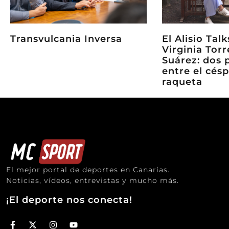
Transvulcania Inversa
El Alisio Tal
Virginia Torr
Suárez: dos 
entre el césp
raqueta
El mejor portal de deportes en Canarias.
Noticias, vídeos, entrevistas y mucho más.
¡El deporte nos conecta!