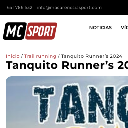
651 786 532
info@macaronesiasport.com
NOTICIAS
VÍ
Inicio
/
Trail running
/
Tanquito Runner’s 2024
Tanquito Runner’s 2