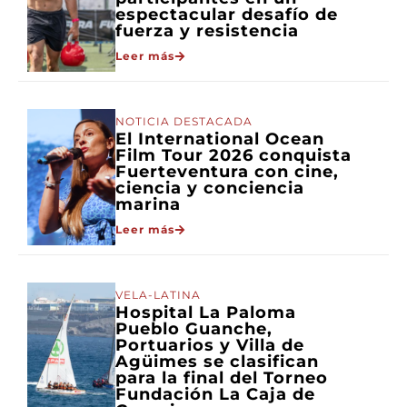
espectacular desafío de
fuerza y resistencia
Leer más
NOTICIA DESTACADA
El International Ocean
Film Tour 2026 conquista
Fuerteventura con cine,
ciencia y conciencia
marina
Leer más
VELA-LATINA
Hospital La Paloma
Pueblo Guanche,
Portuarios y Villa de
Agüimes se clasifican
para la final del Torneo
Fundación La Caja de