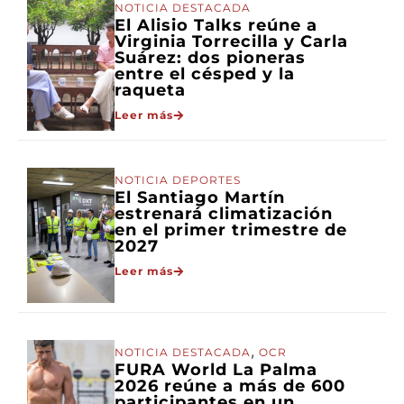
NOTICIA DESTACADA
El Alisio Talks reúne a
Virginia Torrecilla y Carla
Suárez: dos pioneras
entre el césped y la
raqueta
Leer más
NOTICIA DEPORTES
El Santiago Martín
estrenará climatización
en el primer trimestre de
2027
Leer más
,
NOTICIA DESTACADA
OCR
FURA World La Palma
2026 reúne a más de 600
participantes en un