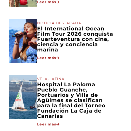
Leer más
NOTICIA DESTACADA
El International Ocean
Film Tour 2026 conquista
Fuerteventura con cine,
ciencia y conciencia
marina
Leer más
VELA-LATINA
Hospital La Paloma
Pueblo Guanche,
Portuarios y Villa de
Agüimes se clasifican
para la final del Torneo
Fundación La Caja de
Canarias
Leer más