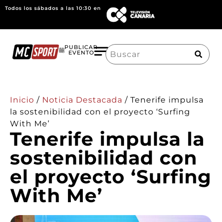
Todos los sábados a las 10:30 en
Search
PUBLICAR
EVENTO
for:
Inicio
/
Noticia Destacada
/
Tenerife impulsa
la sostenibilidad con el proyecto ‘Surfing
With Me’
Tenerife impulsa la
sostenibilidad con
el proyecto ‘Surfing
With Me’