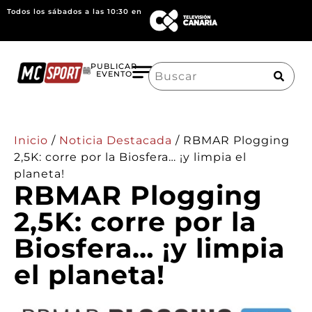
Todos los sábados a las 10:30 en
Search
PUBLICAR
EVENTO
for:
Inicio
/
Noticia Destacada
/
RBMAR Plogging
2,5K: corre por la Biosfera… ¡y limpia el
planeta!
RBMAR Plogging
2,5K: corre por la
Biosfera… ¡y limpia
el planeta!