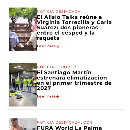
NOTICIA DESTACADA
El Alisio Talks reúne a
Virginia Torrecilla y Carla
Suárez: dos pioneras
entre el césped y la
raqueta
Leer más
NOTICIA DEPORTES
El Santiago Martín
estrenará climatización
en el primer trimestre de
2027
Leer más
,
NOTICIA DESTACADA
OCR
FURA World La Palma