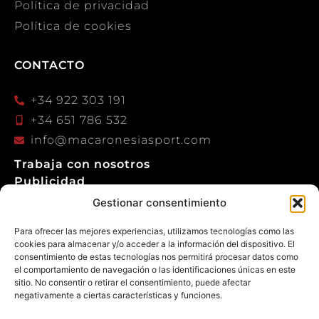
Política de privacidad
Política de cookies
CONTACTO
+34 922 303 191
+34 651 786 532
info@macaronesiasport.com
Trabaja con nosotros
Publicidad
Gestionar consentimiento
Para ofrecer las mejores experiencias, utilizamos tecnologías como las
cookies para almacenar y/o acceder a la información del dispositivo. El
consentimiento de estas tecnologías nos permitirá procesar datos como
© 2026 Macaronesia Sport. Todos los derechos
el comportamiento de navegación o las identificaciones únicas en este
reservados.
sitio. No consentir o retirar el consentimiento, puede afectar
negativamente a ciertas características y funciones.