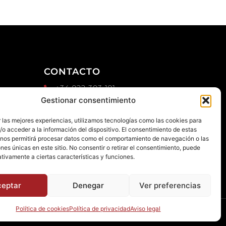
CONTACTO
+34 922 303 191
d
Gestionar consentimiento
+34 651 786 532
info@macaronesiasport.com
 las mejores experiencias, utilizamos tecnologías como las cookies para
Trabaja con nosotros
o acceder a la información del dispositivo. El consentimiento de estas
 nos permitirá procesar datos como el comportamiento de navegación o las
Publicidad
ones únicas en este sitio. No consentir o retirar el consentimiento, puede
tivamente a ciertas características y funciones.
ceptar
Denegar
Ver preferencias
Política de cookies
Política de privacidad
Aviso legal
os.