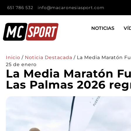
651 786 532
info@macaronesiasport.com
NOTICIAS
VÍ
Inicio
/
Noticia Destacada
/
La Media Maratón Fu
25 de enero
La Media Maratón F
Las Palmas 2026 reg