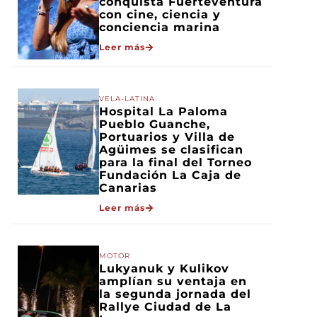
conquista Fuerteventura
con cine, ciencia y
conciencia marina
Leer más
VELA-LATINA
Hospital La Paloma
Pueblo Guanche,
Portuarios y Villa de
Agüimes se clasifican
para la final del Torneo
Fundación La Caja de
Canarias
Leer más
MOTOR
Lukyanuk y Kulikov
amplían su ventaja en
la segunda jornada del
Rallye Ciudad de La