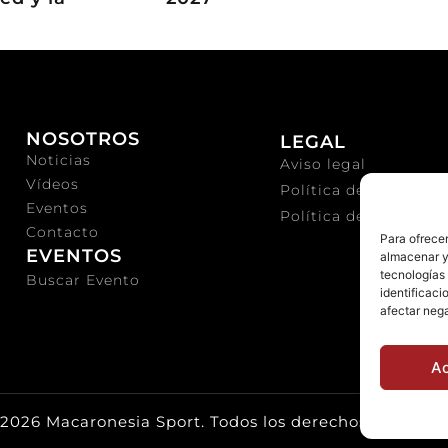
NOSOTROS
LEGAL
Noticias
Aviso legal
Vídeos
Política de privacida
Eventos
Política de cookies
Contacto
Para ofrecer
EVENTOS
almacenar y/
tecnologías
Buscar Evento
identificaci
afectar nega
A
2026 Macaronesia Sport. Todos los derechos reservad