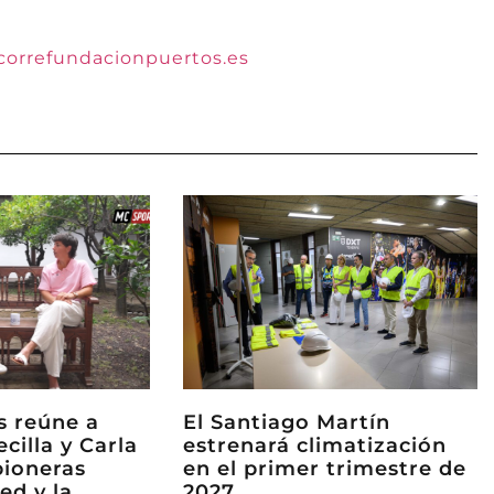
orrefundacionpuertos.es
ks reúne a
El Santiago Martín
ecilla y Carla
estrenará climatización
pioneras
en el primer trimestre de
ed y la
2027