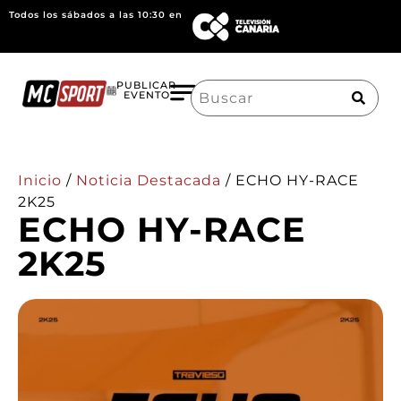
Todos los sábados a las 10:30 en
Search
PUBLICAR
EVENTO
for:
Inicio
/
Noticia Destacada
/
ECHO HY-RACE
2K25
ECHO HY-RACE
2K25