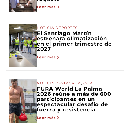
Leer más
NOTICIA DEPORTES
El Santiago Martín
estrenará climatización
en el primer trimestre de
2027
Leer más
,
NOTICIA DESTACADA
OCR
FURA World La Palma
2026 reúne a más de 600
participantes en un
espectacular desafío de
fuerza y resistencia
Leer más