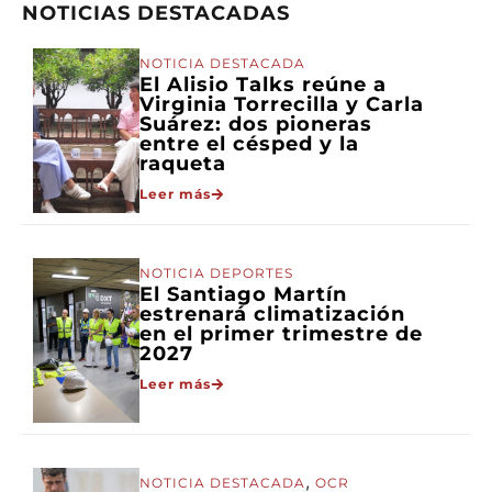
NOTICIAS DESTACADAS
NOTICIA DESTACADA
El Alisio Talks reúne a
Virginia Torrecilla y Carla
Suárez: dos pioneras
entre el césped y la
raqueta
Leer más
NOTICIA DEPORTES
El Santiago Martín
estrenará climatización
en el primer trimestre de
2027
Leer más
,
NOTICIA DESTACADA
OCR