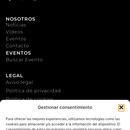
NOSOTROS
Noticias
Vídeos
Eventos
Contacto
EVENTOS
Buscar Evento
LEGAL
Aviso legal
Política de privacidad
Política de cookies
Gestionar consentimiento
CONTACTO
Para ofrecer las mejores experiencias, utilizamos tecnologías como las
cookies para almacenar y/o acceder a la información del dispositivo. El
+34 922 303 191
consentimiento de estas tecnologías nos permitirá procesar datos como