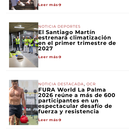
Leer más
NOTICIA DEPORTES
El Santiago Martín
estrenará climatización
en el primer trimestre de
2027
Leer más
,
NOTICIA DESTACADA
OCR
FURA World La Palma
2026 reúne a más de 600
participantes en un
espectacular desafío de
fuerza y resistencia
Leer más