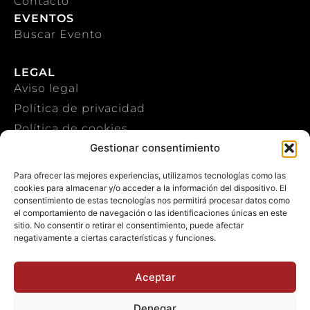
Contacto
EVENTOS
Buscar Evento
LEGAL
Aviso legal
Política de privacidad
Política de cookies
Gestionar consentimiento
CONTACTO
Para ofrecer las mejores experiencias, utilizamos tecnologías como las
cookies para almacenar y/o acceder a la información del dispositivo. El
+34 922 303 191
consentimiento de estas tecnologías nos permitirá procesar datos como
el comportamiento de navegación o las identificaciones únicas en este
+34 651 786 532
sitio. No consentir o retirar el consentimiento, puede afectar
negativamente a ciertas características y funciones.
info@macaronesiasport.com
Trabaja con nosotros
Aceptar
Publicidad
Denegar