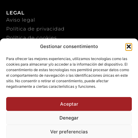
LEGAL
Aviso legal
Política de privacidad
Política de cookies
Gestionar consentimiento
CONTACTO
Para ofrecer las mejores experiencias, utilizamos tecnologías como las
cookies para almacenar y/o acceder a la información del dispositivo. El
+34 922 303 191
consentimiento de estas tecnologías nos permitirá procesar datos como
el comportamiento de navegación o las identificaciones únicas en este
+34 651 786 532
sitio. No consentir o retirar el consentimiento, puede afectar
negativamente a ciertas características y funciones.
info@macaronesiasport.com
Trabaja con nosotros
Aceptar
Publicidad
Denegar
Ver preferencias