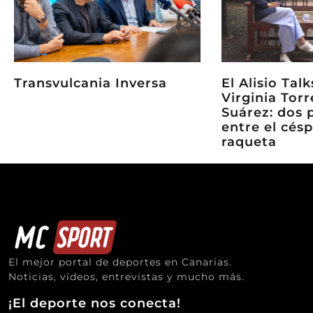
Transvulcania Inversa
El Alisio Tal
Virginia Torr
Suárez: dos 
entre el césp
raqueta
El mejor portal de deportes en Canarias.
Noticias, vídeos, entrevistas y mucho más.
¡El deporte nos conecta!