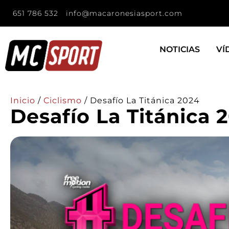
651 786 532
info@macaronesiasport.com
NOTICIAS
VÍ
Inicio
/
Ciclismo
/
Desafío La Titánica 2024
Desafío La Titánica 