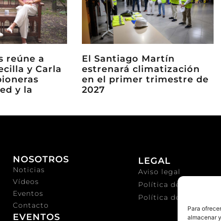
ks reúne a
El Santiago Martín
ecilla y Carla
estrenará climatización
pioneras
en el primer trimestre de
ed y la
2027
NOSOTROS
LEGAL
Noticias
Aviso legal
Vídeos
Política de privacida
Eventos
Política de cookies
Contacto
Para ofrecer
EVENTOS
almacenar y/