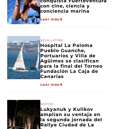
conquista Fuerteventura
con cine, ciencia y
conciencia marina
Leer más
VELA-LATINA
Hospital La Paloma
Pueblo Guanche,
Portuarios y Villa de
Agüimes se clasifican
para la final del Torneo
Fundación La Caja de
Canarias
Leer más
MOTOR
Lukyanuk y Kulikov
amplían su ventaja en
la segunda jornada del
Rallye Ciudad de La