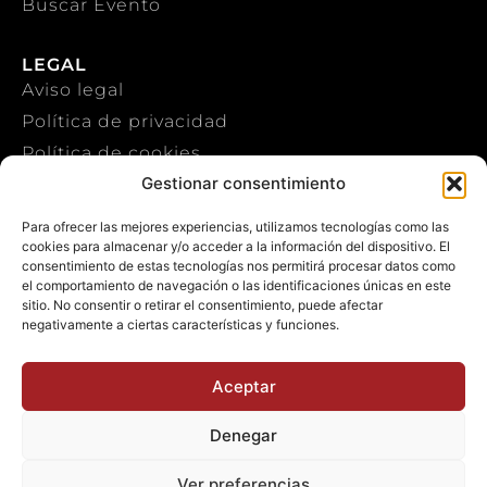
Buscar Evento
LEGAL
Aviso legal
Política de privacidad
Política de cookies
Gestionar consentimiento
CONTACTO
Para ofrecer las mejores experiencias, utilizamos tecnologías como las
cookies para almacenar y/o acceder a la información del dispositivo. El
+34 922 303 191
consentimiento de estas tecnologías nos permitirá procesar datos como
el comportamiento de navegación o las identificaciones únicas en este
+34 651 786 532
sitio. No consentir o retirar el consentimiento, puede afectar
negativamente a ciertas características y funciones.
info@macaronesiasport.com
Trabaja con nosotros
Aceptar
Publicidad
Denegar
Ver preferencias