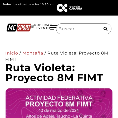
Todos los sábados a las 10:30 en
Search
PUBLICAR
EVENTO
for:
Inicio
/
Montaña
/
Ruta Violeta: Proyecto 8M
FIMT
Ruta Violeta:
Proyecto 8M FIMT