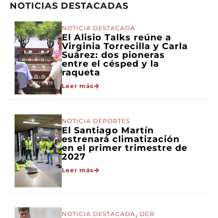
NOTICIAS DESTACADAS
NOTICIA DESTACADA
El Alisio Talks reúne a
Virginia Torrecilla y Carla
Suárez: dos pioneras
entre el césped y la
raqueta
Leer más
NOTICIA DEPORTES
El Santiago Martín
estrenará climatización
en el primer trimestre de
2027
Leer más
,
NOTICIA DESTACADA
OCR