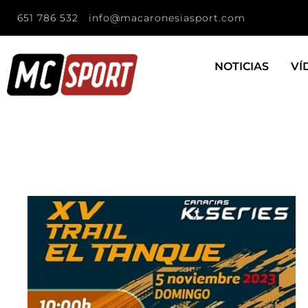
651 786 532
info@macaronesiasport.com
NOTICIAS
VÍ