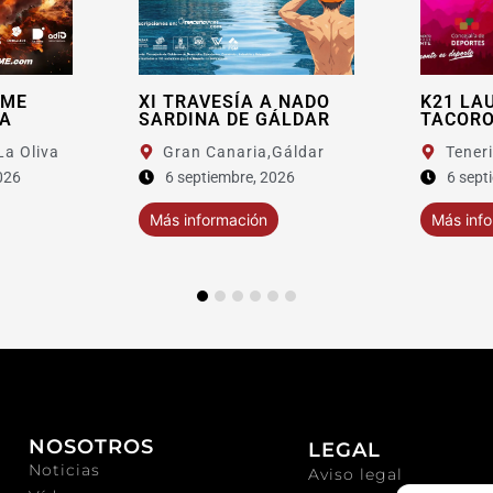
TRAVESÍA A NADO
K21 LAURISILVA
DINA DE GÁLDAR
TACORONTE 2026
ran Canaria,
Gáldar
Tenerife,
Tacoronte
 septiembre, 2026
6 septiembre, 2026
 información
Más información
NOSOTROS
LEGAL
Noticias
Aviso legal