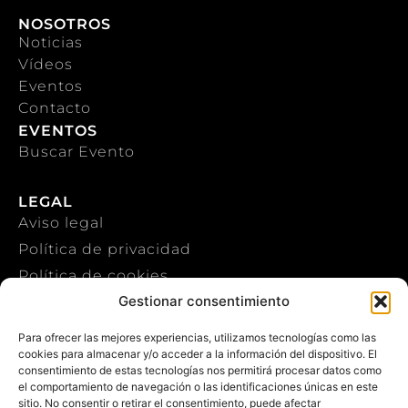
NOSOTROS
Noticias
Vídeos
Eventos
Contacto
EVENTOS
Buscar Evento
LEGAL
Aviso legal
Política de privacidad
Política de cookies
Gestionar consentimiento
CONTACTO
Para ofrecer las mejores experiencias, utilizamos tecnologías como las
cookies para almacenar y/o acceder a la información del dispositivo. El
+34 922 303 191
consentimiento de estas tecnologías nos permitirá procesar datos como
el comportamiento de navegación o las identificaciones únicas en este
+34 651 786 532
sitio. No consentir o retirar el consentimiento, puede afectar