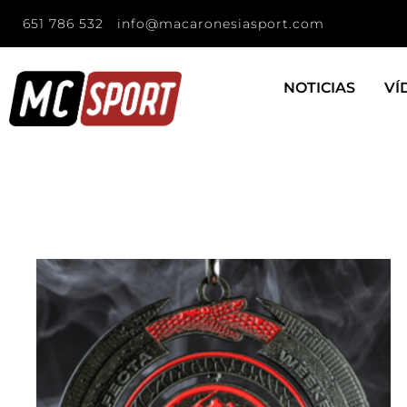
651 786 532
info@macaronesiasport.com
NOTICIAS
VÍ