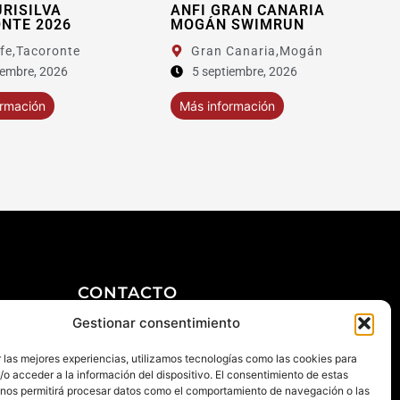
ANFI GRAN CANARIA
XIV 8KM OROTAVA
MOGÁN SWIMRUN
Gran Canaria,
Mogán
5 septiembre, 2026
Más información
Más información
CONTACTO
+34 922 303 191
Gestionar consentimiento
d
+34 651 786 532
 las mejores experiencias, utilizamos tecnologías como las cookies para
info@macaronesiasport.com
o acceder a la información del dispositivo. El consentimiento de estas
 nos permitirá procesar datos como el comportamiento de navegación o las
Trabaja con nosotros