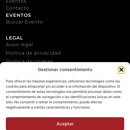
Eventos
Contacto
EVENTOS
Buscar Evento
LEGAL
Aviso legal
Política de privacidad
Política de cookies
Gestionar consentimiento
CONTACTO
Para ofrecer las mejores experiencias, utilizamos tecnologías como las
cookies para almacenar y/o acceder a la información del dispositivo. El
+34 922 303 191
consentimiento de estas tecnologías nos permitirá procesar datos como
el comportamiento de navegación o las identificaciones únicas en este
+34 651 786 532
sitio. No consentir o retirar el consentimiento, puede afectar
info@macaronesiasport.com
negativamente a ciertas características y funciones.
Trabaja con nosotros
Aceptar
Publicidad