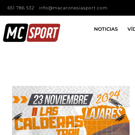
651 786 532
info@macaronesiasport.com
NOTICIAS
VÍ