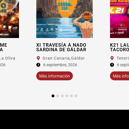
TRAVESÍA A NADO
K21 LAURISILVA
DINA DE GÁLDAR
TACORONTE 2026
ran Canaria,
Gáldar
Tenerife,
Tacoronte
 septiembre, 2026
6 septiembre, 2026
 información
Más información