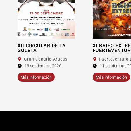
R DE LA
XI BAIFO EXTREME
XI 
FUERTEVENTURA
SAR
ia,
Arucas
Fuerteventura,
La Oliva
G
re, 2026
11 septiembre, 2026
6
ión
Más información
Más