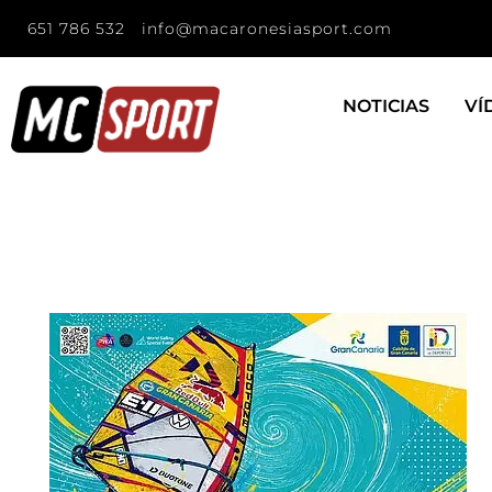
651 786 532
info@macaronesiasport.com
NOTICIAS
VÍ