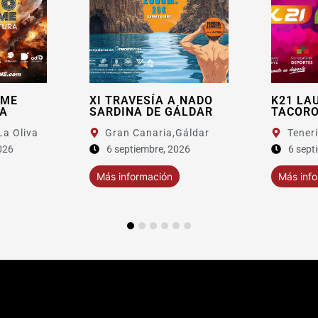
TRAVESÍA A NADO
K21 LAURISILVA
DINA DE GÁLDAR
TACORONTE 2026
ran Canaria,
Gáldar
Tenerife,
Tacoronte
 septiembre, 2026
6 septiembre, 2026
 información
Más información