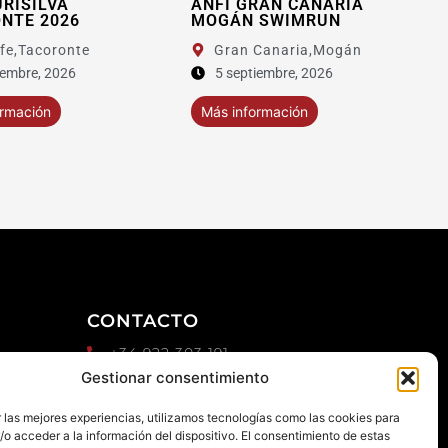
ILVA
ANFI GRAN CANARIA
XIV
2026
MOGÁN SWIMRUN
coronte
Gran Canaria,
Mogán
, 2026
5 septiembre, 2026
Más 
ón
Más información
CONTACTO
+34 922 303 191
d
Gestionar consentimiento
+34 651 786 532
info@macaronesiasport.com
 las mejores experiencias, utilizamos tecnologías como las cookies para
Trabaja con nosotros
o acceder a la información del dispositivo. El consentimiento de estas