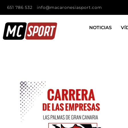
651 786 532
info@macaronesiasport.com
NOTICIAS
VÍ