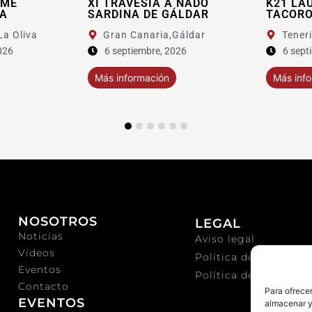
XI TRAVESÍA A NADO
K21 LAURIS
SARDINA DE GÁLDAR
TACORONTE 
iva
Gran Canaria,
Gáldar
Tenerife,
Ta
6 septiembre, 2026
6 septiembre
Más información
Más informaci
NOSOTROS
LEGAL
Noticias
Aviso legal
Vídeos
Política de privacida
Eventos
Política de cookies
Contacto
Para ofrecer
EVENTOS
almacenar y/