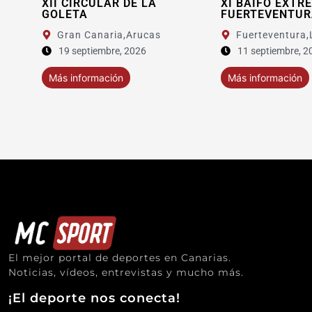
XII CIRCULAR DE LA
XI BAIFO EXTREME
GOLETA
FUERTEVENTURA
Gran Canaria,
Arucas
Fuerteventura,
La Ol
19 septiembre, 2026
11 septiembre, 2026
Más información
Más información
El mejor portal de deportes en Canarias.
Noticias, vídeos, entrevistas y mucho más.
¡El deporte nos conecta!