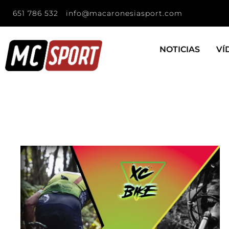
651 786 532
info@macaronesiasport.com
NOTICIAS
VÍ