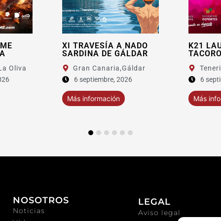
EME
XI TRAVESÍA A NADO
K21 LA
A
SARDINA DE GÁLDAR
TACORO
La Oliva
Gran Canaria,
Gáldar
Teneri
026
6 septiembre, 2026
6 sept
Más información
Más inf
NOSOTROS
LEGAL
Noticias
Aviso legal