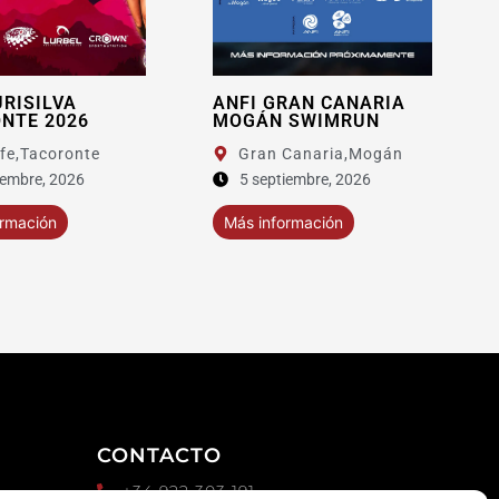
URISILVA
ANFI GRAN CANARIA
NTE 2026
MOGÁN SWIMRUN
fe,
Tacoronte
Gran Canaria,
Mogán
iembre, 2026
5 septiembre, 2026
ormación
Más información
CONTACTO
+34 922 303 191