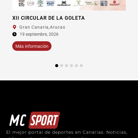
XI BAIFO EXTREME FUERTEVENTURA
Fuerteventura,
La Oliva
11 septiembre, 2026
Más información
El mejor portal de deportes en Canarias. Noticias,