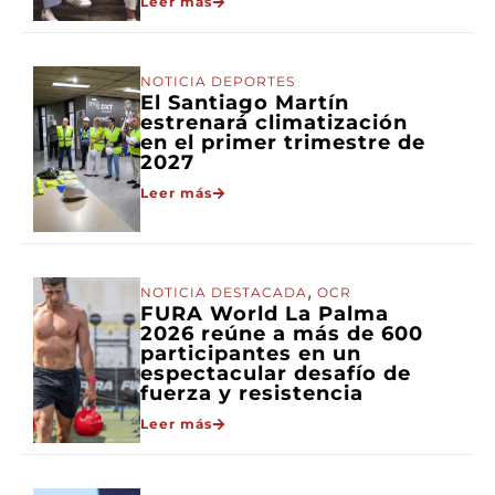
Leer más
NOTICIA DEPORTES
El Santiago Martín
estrenará climatización
en el primer trimestre de
2027
Leer más
,
NOTICIA DESTACADA
OCR
FURA World La Palma
2026 reúne a más de 600
participantes en un
espectacular desafío de
fuerza y resistencia
Leer más